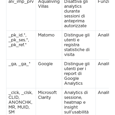
alv_imp_prv
Aqualiving
Disattiva gli
Funziona
Villas
analytics
durante
sessioni di
anteprima
autorizzate
_pk_id.*,
Matomo
Distingue gli
Analitici
_pk_ses.*,
utenti e
_pk_ref.*
registra
statistiche di
visita
_ga, _ga_*
Google
Distingue gli
Analitici
utenti per i
report di
Google
Analytics
_clck, _clsk,
Microsoft
Analytics di
Analitici
CLID,
Clarity
sessione,
ANONCHK,
heatmap e
MR, MUID,
insight
SM
sull'usabilità