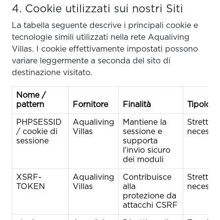
4. Cookie utilizzati sui nostri Siti
La tabella seguente descrive i principali cookie e
tecnologie simili utilizzati nella rete Aqualiving
Villas. I cookie effettivamente impostati possono
variare leggermente a seconda del sito di
destinazione visitato.
Nome /
pattern
Fornitore
Finalità
Tipologi
PHPSESSID
Aqualiving
Mantiene la
Stretta
/ cookie di
Villas
sessione e
necessar
sessione
supporta
l'invio sicuro
dei moduli
XSRF-
Aqualiving
Contribuisce
Stretta
TOKEN
Villas
alla
necessar
protezione da
attacchi CSRF