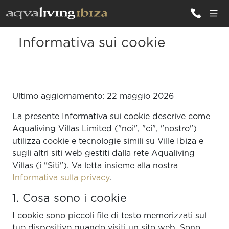
Informativa sui cookie
TUTTE LE
VILLE
Ultimo aggiornamento: 22 maggio 2026
ISPIRAZIONI
La presente Informativa sui cookie descrive come
EMOZIONI
Aqualiving Villas Limited ("noi", "ci", "nostro")
SERVIZI
utilizza cookie e tecnologie simili su Ville Ibiza e
sugli altri siti web gestiti dalla rete Aqualiving
Villas (i "Siti"). Va letta insieme alla nostra
Informativa sulla privacy
.
1. Cosa sono i cookie
I cookie sono piccoli file di testo memorizzati sul
tuo dispositivo quando visiti un sito web. Sono