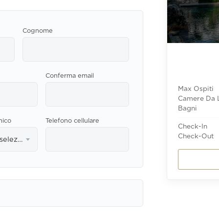
Cognome
Conferma email
Max Ospiti
Camere Da 
Bagni
nico
Telefono cellulare
Check-In
Check-Out
Per favore seleziona