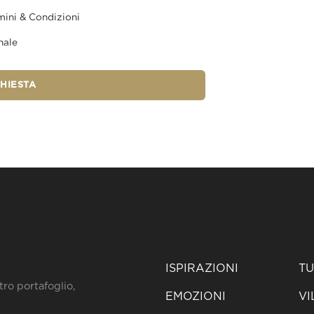
mini & Condizioni
nale
CHIESTA
ISPIRAZIONI
TU
tro portafoglio,
EMOZIONI
VI