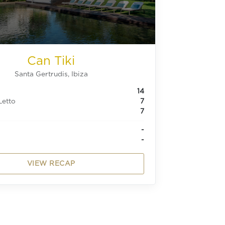
Can Tiki
Santa Gertrudis, Ibiza
14
Letto
7
7
-
-
VIEW RECAP