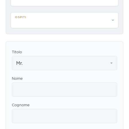
OSPITI
Per favore seleziona gli ospiti
Titolo
Mr.
Nome
Cognome