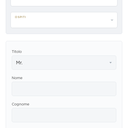
OSPITI
Per favore seleziona gli ospiti
Titolo
Mr.
Nome
Cognome