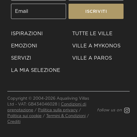
ISCRIVITI
ISPIRAZIONI
TUTTE LE VILLE
EMOZIONI
VILLE A MYKONOS
SERVIZI
VILLE A PAROS
LA MIA SELEZIONE
Invia un
Copyright © 2004-2026 Aqualiving Villas
messaggio
Ltd - VAT: GB434046028 |
Condizioni di
WhatsApp
prenotazione
/
Politica sulla privacy
/
follow us on
Oppure
Politica sui cookie
/
Termini & Condizioni
/
Crediti
contattaci
qui