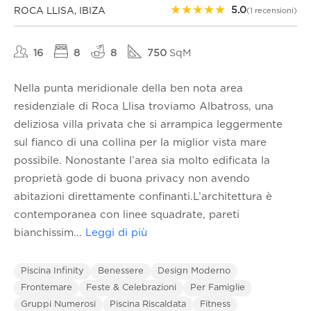
★
★
★
★
★
5.0
ROCA LLISA, IBIZA
(1 recensioni)
16
8
8
750
SqM
Nella punta meridionale della ben nota area
residenziale di Roca Llisa troviamo Albatross, una
deliziosa villa privata che si arrampica leggermente
sul fianco di una collina per la miglior vista mare
possibile. Nonostante l’area sia molto edificata la
proprietà gode di buona privacy non avendo
abitazioni direttamente confinanti.L’architettura è
contemporanea con linee squadrate, pareti
bianchissim
...
Leggi di più
Piscina Infinity
Benessere
Design Moderno
Frontemare
Feste & Celebrazioni
Per Famiglie
Gruppi Numerosi
Piscina Riscaldata
Fitness