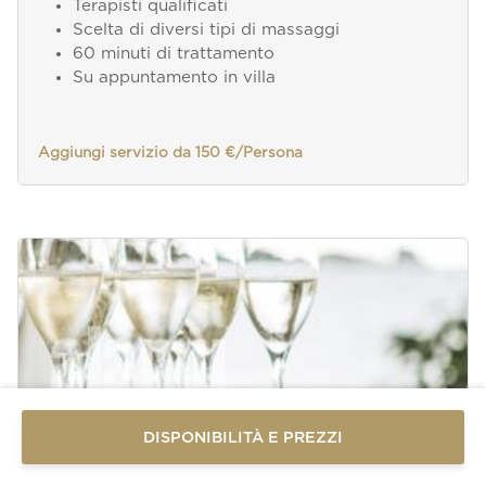
Terapisti qualificati
Scelta di diversi tipi di massaggi
60 minuti di trattamento
Su appuntamento in villa
Aggiungi servizio da 150 €/Persona
Invia un
messaggio
WhatsApp
Oppure
contattaci
DISPONIBILITÀ E PREZZI
qui