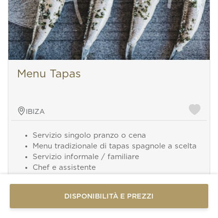
Menu Tapas
IBIZA
Servizio singolo pranzo o cena
Menu tradizionale di tapas spagnole a scelta
Invia un
Servizio informale / familiare
messaggio
Chef e assistente
WhatsApp
3 ore di servizio
Oppure
Minimo 8 ospiti
contattaci
DISPONIBILITÀ E PREZZI
Vini e bevande non incluse
qui
Aggiungi servizio da 110 €/Persona