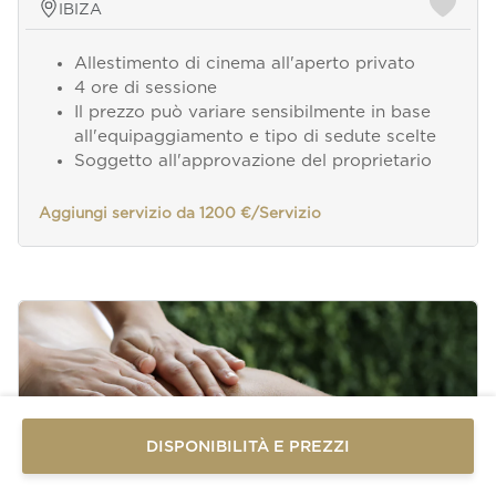
IBIZA
Allestimento di cinema all'aperto privato
4 ore di sessione
Il prezzo può variare sensibilmente in base
all'equipaggiamento e tipo di sedute scelte
Soggetto all'approvazione del proprietario
Aggiungi servizio da 1200 €/Servizio
Invia un
messaggio
WhatsApp
Oppure
contattaci
DISPONIBILITÀ E PREZZI
qui